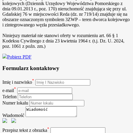
kolejowych (Dziennik Urzędowy Województwa Pomorskiego z
dnia 09.01.2013 r., poz. 170) nieruchomość znajdująca się przy ul.
Gdańskiej 76 w miejscowości Reda (dz. nr 719/14) znajduje się na
obszarze oznaczonym symbolem 3ZWP – teren dworca kolejowego
i zintegrowanego węzła przesiadkowego.
Niniejszy materiał nie stanowi oferty w rozumieniu art. 66 § 1
Kodeksu Cywilnego z dnia 23 kwietnia 1964 r. (t.j. Dz. U. 2024,
poz. 1061 z poźn. zm.)
Pobierz PDF
Formularz kontaktowy
*
Imię i nazwisko
*
e-mail
Telefon
Numer lokalu
Wiadomość
*
Przepisz tekst z obrazka