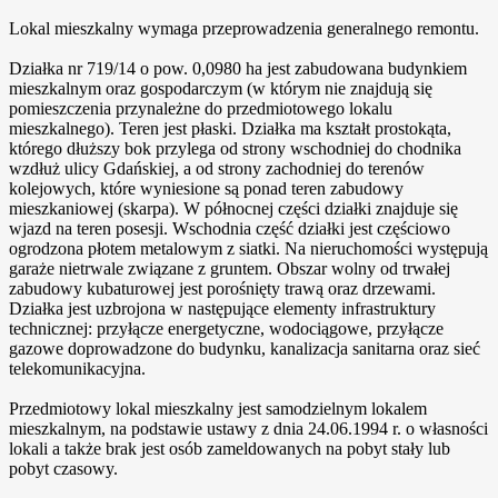
Lokal mieszkalny wymaga przeprowadzenia generalnego remontu.
Działka nr 719/14 o pow. 0,0980 ha jest zabudowana budynkiem
mieszkalnym oraz gospodarczym (w którym nie znajdują się
pomieszczenia przynależne do przedmiotowego lokalu
mieszkalnego). Teren jest płaski. Działka ma kształt prostokąta,
którego dłuższy bok przylega od strony wschodniej do chodnika
wzdłuż ulicy Gdańskiej, a od strony zachodniej do terenów
kolejowych, które wyniesione są ponad teren zabudowy
mieszkaniowej (skarpa). W północnej części działki znajduje się
wjazd na teren posesji. Wschodnia część działki jest częściowo
ogrodzona płotem metalowym z siatki. Na nieruchomości występują
garaże nietrwale związane z gruntem. Obszar wolny od trwałej
zabudowy kubaturowej jest porośnięty trawą oraz drzewami.
Działka jest uzbrojona w następujące elementy infrastruktury
technicznej: przyłącze energetyczne, wodociągowe, przyłącze
gazowe doprowadzone do budynku, kanalizacja sanitarna oraz sieć
telekomunikacyjna.
Przedmiotowy lokal mieszkalny jest samodzielnym lokalem
mieszkalnym, na podstawie ustawy z dnia 24.06.1994 r. o własności
lokali a także brak jest osób zameldowanych na pobyt stały lub
pobyt czasowy.