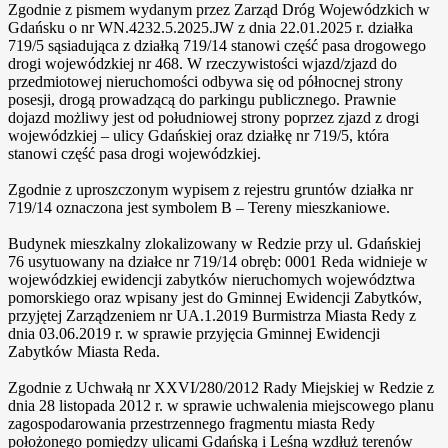
Zgodnie z pismem wydanym przez Zarząd Dróg Wojewódzkich w
Gdańsku o nr WN.4232.5.2025.JW z dnia 22.01.2025 r. działka
719/5 sąsiadująca z działką 719/14 stanowi część pasa drogowego
drogi wojewódzkiej nr 468. W rzeczywistości wjazd/zjazd do
przedmiotowej nieruchomości odbywa się od północnej strony
posesji, drogą prowadzącą do parkingu publicznego. Prawnie
dojazd możliwy jest od południowej strony poprzez zjazd z drogi
wojewódzkiej – ulicy Gdańskiej oraz działkę nr 719/5, która
stanowi część pasa drogi wojewódzkiej.
Zgodnie z uproszczonym wypisem z rejestru gruntów działka nr
719/14 oznaczona jest symbolem B – Tereny mieszkaniowe.
Budynek mieszkalny zlokalizowany w Redzie przy ul. Gdańskiej
76 usytuowany na działce nr 719/14 obręb: 0001 Reda widnieje w
wojewódzkiej ewidencji zabytków nieruchomych województwa
pomorskiego oraz wpisany jest do Gminnej Ewidencji Zabytków,
przyjętej Zarządzeniem nr UA.1.2019 Burmistrza Miasta Redy z
dnia 03.06.2019 r. w sprawie przyjęcia Gminnej Ewidencji
Zabytków Miasta Reda.
Zgodnie z Uchwałą nr XXVI/280/2012 Rady Miejskiej w Redzie z
dnia 28 listopada 2012 r. w sprawie uchwalenia miejscowego planu
zagospodarowania przestrzennego fragmentu miasta Redy
położonego pomiędzy ulicami Gdańską i Leśną wzdłuż terenów