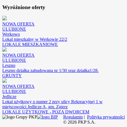
Wyróżnione oferty
NOWA OFERTA
ULUBIONE
Werkowo
Lokal mieszkalny w Werkowie 22/2
LOKALE MIESZKANIOWE
NOWA OFERTA
ULUBIONE
Leszno
Leszno działka zabudowana nr 1/30 oraz działka1/28.
GRUNTY
NOWA OFERTA
ULUBIONE
Jedlicze
Lokal użytkowy o numer 2 przy ulicy Rekreacyjnej 1 w
miejscowości Jedlicze A, gm. Zgierz
LOKALE UŻYTKOWE - POZA DWORCEM
Regulamin
|
Polityka prywatności
©
2026
PKP S.A.