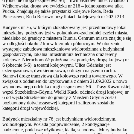
6 (obecnie droga ekspresowa S6) – dwupasmowe ulice: Gdańska i
Wejherowska, droga wojewódzka nr 216 – jednopasmowa ulica
Pucka. Znajdują się także przystanki kolejowe Reda, Reda
Pieleszewo, Reda Rekowo przy liniach kolejowych nr 202 i 213.
Budynek nr 76, w którym zlokalizowany jest przedmiotowy lokal
mieszkalny, położony jest w południowo-zachodniej części miasta,
niedaleko od granicy z miastem Rumia. Centrum miasta znajduje się
w odległości około 2 km w kierunku północnym. W otoczeniu
występuje zabudowa mieszkaniowa wielorodzinna z budynkami
gospodarczymi, lokalna infrastruktura techniczna oraz tereny
kolejowe. Nieruchomość położona jest pomiędzy drogą krajową nr
6 (obecnie S-6), a torami kolejowymi. Ulica Gdańska jest
czteropasmowa, dwukierunkowa, o dużym natężeniu ruchu.
Stanowi drogę tranzytową dla kołowego ruchu towarowego. W
związku z oddaniem do użytkowania z dniem 21.09.2022 r. nowo
wybudowanego odcinka drogi ekspresowej S6 – Trasy Kaszubskiej,
węzeł Strzebielino-Gdynia Wielki Kack, odcinek drogi krajowej nr
6 od węzła Strzebielino do granicy z Miastem Gdynia został
pozbawiony dotychczasowej kategorii i zaliczony został do
kategorii drogi wojewódzkiej.
Budynek mieszkalny nr 76 jest budynkiem wielorodzinnym,
wolnostojącym. Posiada podpiwniczenie, 2 kondygnacje
nadziemne, poddasze użytkowe, klatkę schodową. Mury budynku