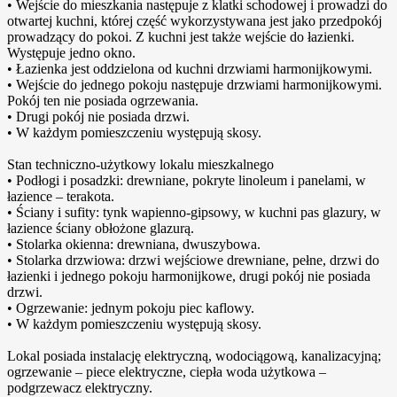
• Wejście do mieszkania następuje z klatki schodowej i prowadzi do
otwartej kuchni, której część wykorzystywana jest jako przedpokój
prowadzący do pokoi. Z kuchni jest także wejście do łazienki.
Występuje jedno okno.
• Łazienka jest oddzielona od kuchni drzwiami harmonijkowymi.
• Wejście do jednego pokoju następuje drzwiami harmonijkowymi.
Pokój ten nie posiada ogrzewania.
• Drugi pokój nie posiada drzwi.
• W każdym pomieszczeniu występują skosy.
Stan techniczno-użytkowy lokalu mieszkalnego
• Podłogi i posadzki: drewniane, pokryte linoleum i panelami, w
łazience – terakota.
• Ściany i sufity: tynk wapienno-gipsowy, w kuchni pas glazury, w
łazience ściany obłożone glazurą.
• Stolarka okienna: drewniana, dwuszybowa.
• Stolarka drzwiowa: drzwi wejściowe drewniane, pełne, drzwi do
łazienki i jednego pokoju harmonijkowe, drugi pokój nie posiada
drzwi.
• Ogrzewanie: jednym pokoju piec kaflowy.
• W każdym pomieszczeniu występują skosy.
Lokal posiada instalację elektryczną, wodociągową, kanalizacyjną;
ogrzewanie – piece elektryczne, ciepła woda użytkowa –
podgrzewacz elektryczny.