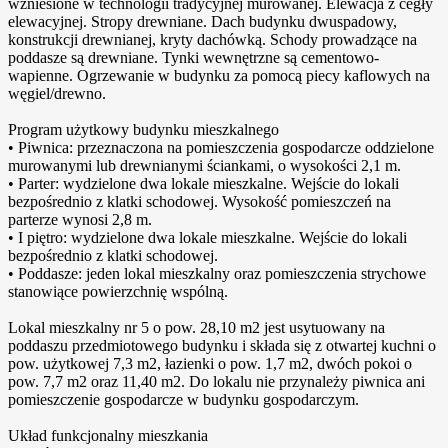
wzniesione w technologii tradycyjnej murowanej. Elewacja z cegły
elewacyjnej. Stropy drewniane. Dach budynku dwuspadowy,
konstrukcji drewnianej, kryty dachówką. Schody prowadzące na
poddasze są drewniane. Tynki wewnętrzne są cementowo-
wapienne. Ogrzewanie w budynku za pomocą piecy kaflowych na
węgiel/drewno.
Program użytkowy budynku mieszkalnego
• Piwnica: przeznaczona na pomieszczenia gospodarcze oddzielone
murowanymi lub drewnianymi ściankami, o wysokości 2,1 m.
• Parter: wydzielone dwa lokale mieszkalne. Wejście do lokali
bezpośrednio z klatki schodowej. Wysokość pomieszczeń na
parterze wynosi 2,8 m.
• I piętro: wydzielone dwa lokale mieszkalne. Wejście do lokali
bezpośrednio z klatki schodowej.
• Poddasze: jeden lokal mieszkalny oraz pomieszczenia strychowe
stanowiące powierzchnię wspólną.
Lokal mieszkalny nr 5 o pow. 28,10 m2 jest usytuowany na
poddaszu przedmiotowego budynku i składa się z otwartej kuchni o
pow. użytkowej 7,3 m2, łazienki o pow. 1,7 m2, dwóch pokoi o
pow. 7,7 m2 oraz 11,40 m2. Do lokalu nie przynależy piwnica ani
pomieszczenie gospodarcze w budynku gospodarczym.
Układ funkcjonalny mieszkania