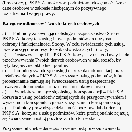
(Procesorzy), PKP S.A. może ww. podmiotom udostępniać Twoje
dane osobowe w zakresie niezbędnym do pozytywnego
rozpatrzenia Twojej sprawy.
Kategorie odbiorców Twoich danych osobowych
a) Podmioty zapewniające obsługę i bezpieczeństwo Strony –
PKP S.A. korzysta z usług innych podmiotów do utrzymania
ochrony i funkcjonalności Strony. W celu świadczenia tych usług,
przetwarzają one adresy IP osób odwiedzających Stronę;
b) Dostawcy usług IT – PKP S.A. korzysta z usługodawcy IT do
przechowywania Twoich danych osobowych w taki sposób, by
były bezpieczne, aktualne i poufne.
c) Podmioty świadczące usługi niszczenia dokumentacji oraz
nośników danych – PKP S.A. korzysta z usług podmiotów, które
profesjonalnie zajmują się świadczeniem usług bezpiecznego
niszczenia dokumentacji oraz innych nośników danych.
d) Podmioty zajmujące się obsługą korespondencji – PKP S.A.
korzysta z usług podmiotów zajmujących się przygotowywaniem i
wysyłaniem korespondencji oraz zarządzaniem korespondencją.
e) Podmioty prowadzące działalność pocztową lub kurierską –
PKP S.A. korzysta z usług podmiotów, które profesjonalnie zajmują
się świadczeniem usług pocztowych lub kurierskich.
Pozyskane od Ciebie dane osobowe nie będą przekazywane do