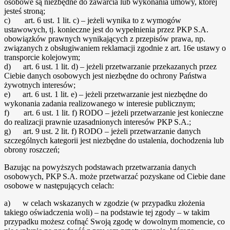
osobowe są niezbędne do zawarcia lub wykonania umowy, której
jesteś stroną;
c) art. 6 ust. 1 lit. c) – jeżeli wynika to z wymogów
ustawowych, tj. konieczne jest do wypełnienia przez PKP S.A.
obowiązków prawnych wynikających z przepisów prawa, np.
związanych z obsługiwaniem reklamacji zgodnie z art. 16e ustawy o
transporcie kolejowym;
d) art. 6 ust. 1 lit. d) – jeżeli przetwarzanie przekazanych przez
Ciebie danych osobowych jest niezbędne do ochrony Państwa
żywotnych interesów;
e) art. 6 ust. 1 lit. e) – jeżeli przetwarzanie jest niezbędne do
wykonania zadania realizowanego w interesie publicznym;
f) art. 6 ust. 1 lit. f) RODO – jeżeli przetwarzanie jest konieczne
do realizacji prawnie uzasadnionych interesów PKP S.A.;
g) art. 9 ust. 2 lit. f) RODO – jeżeli przetwarzanie danych
szczególnych kategorii jest niezbędne do ustalenia, dochodzenia lub
obrony roszczeń;
Bazując na powyższych podstawach przetwarzania danych
osobowych, PKP S.A. może przetwarzać pozyskane od Ciebie dane
osobowe w następujących celach:
a) w celach wskazanych w zgodzie (w przypadku złożenia
takiego oświadczenia woli) – na podstawie tej zgody – w takim
przypadku możesz cofnąć Swoją zgodę w dowolnym momencie, co