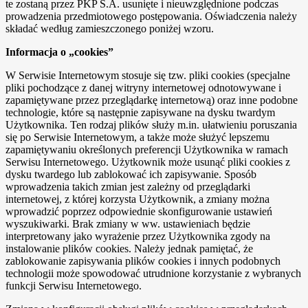
te zostaną przez PKP S.A. usunięte i nieuwzględnione podczas
prowadzenia przedmiotowego postępowania. Oświadczenia należy
składać według zamieszczonego poniżej wzoru.
Informacja o „cookies”
W Serwisie Internetowym stosuje się tzw. pliki cookies (specjalne
pliki pochodzące z danej witryny internetowej odnotowywane i
zapamiętywane przez przeglądarkę internetową) oraz inne podobne
technologie, które są następnie zapisywane na dysku twardym
Użytkownika. Ten rodzaj plików służy m.in. ułatwieniu poruszania
się po Serwisie Internetowym, a także może służyć lepszemu
zapamiętywaniu określonych preferencji Użytkownika w ramach
Serwisu Internetowego. Użytkownik może usunąć pliki cookies z
dysku twardego lub zablokować ich zapisywanie. Sposób
wprowadzenia takich zmian jest zależny od przeglądarki
internetowej, z której korzysta Użytkownik, a zmiany można
wprowadzić poprzez odpowiednie skonfigurowanie ustawień
wyszukiwarki. Brak zmiany w ww. ustawieniach będzie
interpretowany jako wyrażenie przez Użytkownika zgody na
instalowanie plików cookies. Należy jednak pamiętać, że
zablokowanie zapisywania plików cookies i innych podobnych
technologii może spowodować utrudnione korzystanie z wybranych
funkcji Serwisu Internetowego.