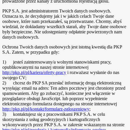
prowadzone przez kanały z uruchomiona rejestracją głosu.
PKP S.A. jest administratorem Twoich danych osobowych.
Oznacza to, że decydujemy jak i w jakich celach Twoje dane
osobowe, które nam przekazałeś, są przetwarzane. Chcemy, abyś
wiedział, że dokładamy wszelkich starań, aby Twoje dane osobowe
były bezpieczne. Nie udostępniamy odpłatnie powierzonych nam
danych osobowych.
Ochrona Twoich danych osobowych jest istotną kwestią dla PKP
S.A. Zatem, w przypadku gdy:
1) jesteś zainteresowany/a wolnymi stanowiskami pracy,
opublikowanymi na naszej stronie internetowej
http://pkp.pl/pl/kariera/oferty-pracy
i rozważasz wysłanie do nas
swojego CV;
2) chcesz do PKP SA przesłać informację drogą elektroniczną
wysyłając email na adres:
Ten adres pocztowy jest chroniony przed
spamowaniem. Aby go zobaczyć, konieczne jest włączenie w
przeglądarce obsługi JavaScript.
lub poprzez wypełnienie
elektronicznego formularza dostępnego na stronie internetowej
http://pkp.pl/pl/kontakt/formularz-zgloszeniowy
;
3) kontaktujesz się z pracownikami PKP S.A. w celu
skorzystania z usług geodezyjnych i kartograficznych
wykonywanych przez PKP S.A. w zakresie wskazanym na stronie
http://pkp.pl/pl/geodezja-i-kartografia/informacje-ogolne
;