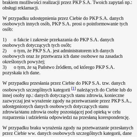
brakiem możliwości realizacji przez PKP S.A. Twoich zapytań np.:
obsługi reklamacji.
W przypadku udostępnienia przez Ciebie do PKP S.A. danych
osobowych innych osób, PKP S.A. prosi o poinformowanie tych
osób:
1) o fakcie i zakresie przekazania do PKP S.A. danych
osobowych dotyczących tych osób;
2) o tym, że PKP S.A. jest administratorem ich danych
osobowych oraz że przetwarza ich dane osobowe na zasadach
określonych powyżej;
3) o tym, że są Państwo źródłem, od którego PKP S.A.
pozyskała ich dane.
W przypadku przesłania przez Ciebie do PKP S.A. tzw. danych
[
1
]
osobowych szczególnych kategorii
należących do Ciebie lub do
innej osoby np.: danych dotyczących stanu zdrowia, konieczne
zazwyczaj jest wyrażenie zgody na przetwarzanie przez PKP S.A.,
udostępnionych danych osobowych dotyczących stanu
zdrowia/stanu zdrowia osoby pozostającej pod opieką w celu
rozparzenia i udzielenia odpowiedzi na przesłaną korespondencję.
W przypadku braku wyrażenia zgody na przetwarzanie przesłanych
przez Ciebie ww. danych osobowych szczególnych kategorii, dane