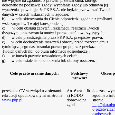
nie wpłynie na zgodność z prawem przetwarzania, którego
dokonano na podstawie zgody; wycofanie zgody lub odmowa jej
wyrażenia spowoduje, że PKP S.A. nie będzie przetwarzać Twoich
danych w celach wskazanych w zgodzie;
b) w celu skierowania do Ciebie odpowiedzi zgodnie z prośbami
wskazanymi w Twojej korespondencji;
c) w celu obsługi zapytań i reklamacji, realizacji Twoich
dyspozycji oraz zawarcia umów i porozumień towarzyszących;
d) w celu przestrzegania przez PKP S.A. przepisów prawa;
e) w celu dochodzenia roszczeń i obrony przed roszczeniami z
tytułu łączącego nas stosunku prawnego poprzez przekazanie
Twoich danych np.: do biura informacji gospodarczej;
f) w innych prawnie uzasadnionych celach;
g) w celu ustalenia, dochodzenia lub obrony roszczeń.
Cele przetwarzanie danych:
Podstawy
Okres p
prawne:
przesłanie CV w związku z ofertami
Art. 6 ust. 1 lit.
do czasu wyco
rekrutacji opublikowanymi na stronie
a) RODO –
zgodnie z inf
www.pkp.pl
dobrowolna
stronie
zgoda
http://pkp.pl/
o-przetwarza
osobowych