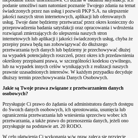
podanie umożliwi nam natomiast poznanie Twojego zdania na temat
świadczonych przez nas usług i pozwoli PKP S.A. na ulepszenie
jakości naszych stron internetowych, aplikacji lub oferowanych
usług. Twoje dane będziemy przetwarzać przez okres konieczny do
przeprowadzenia badania satysfakcji oraz opracowania i wdrożenia
rozwiązań zmierzających do ulepszenia naszych stron
internetowych lub aplikacji i jakości świadczonych usług, chyba że
przepisy prawa będą nas zobowiązywać do dłuższego
przetwarzania tych danych lub będziemy je przechowywać dłużej
na wypadek potencjalnych roszczeń, przez okres ich przedawnienia
określony przepisami prawa, w szczególności kodeksu cywilnego,
lub na wypadek innych celów wynikających z realizacji naszych
prawnie uzasadnionych interesów. W każdym przypadku decyduje
dłuższy termin przechowywania Danych Osobowych.
Jakie są Twoje prawa związane z przetwarzaniem danych
osobowych?
Przysługuje Ci prawo do żądania od administratora danych dostępu
do Swoich danych osobowych, ich sprostowania, usunięcia lub
ograniczenia przetwarzania lub wniesienia sprzeciwu wobec ich
przetwarzania, a także prawo do przenoszenia danych, jeżeli ono
przysługuje na podstawie art. 20 RODO.
W celu ułatwienia Ci wykonania w/w praw zaleca się przyjęcie