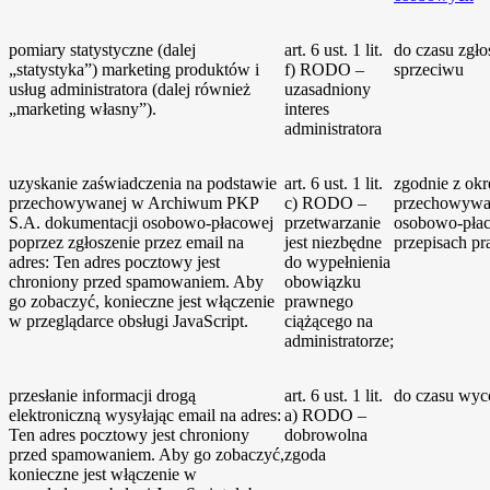
pomiary statystyczne (dalej
art. 6 ust. 1 lit.
do czasu zgło
„statystyka”) marketing produktów i
f) RODO –
sprzeciwu
usług administratora (dalej również
uzasadniony
„marketing własny”).
interes
administratora
uzyskanie zaświadczenia na podstawie
art. 6 ust. 1 lit.
zgodnie z ok
przechowywanej w Archiwum PKP
c) RODO –
przechowywan
S.A. dokumentacji osobowo-płacowej
przetwarzanie
osobowo-pła
poprzez zgłoszenie przez email na
jest niezbędne
przepisach p
adres:
Ten adres pocztowy jest
do wypełnienia
chroniony przed spamowaniem. Aby
obowiązku
go zobaczyć, konieczne jest włączenie
prawnego
w przeglądarce obsługi JavaScript.
ciążącego na
administratorze;
przesłanie informacji drogą
art. 6 ust. 1 lit.
do czasu wyc
elektroniczną wysyłając email na adres:
a) RODO –
Ten adres pocztowy jest chroniony
dobrowolna
przed spamowaniem. Aby go zobaczyć,
zgoda
konieczne jest włączenie w