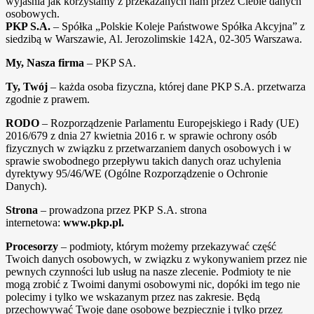
wyjaśnia jak korzystamy z przekazanych nam przez Ciebie danych
osobowych.
PKP S.A.
– Spółka „Polskie Koleje Państwowe Spółka Akcyjna” z
siedzibą w Warszawie, Al. Jerozolimskie 142A, 02-305 Warszawa.
My, Nasza firma
– PKP SA.
Ty, Twój
– każda osoba fizyczna, której dane PKP S.A. przetwarza
zgodnie z prawem.
RODO
– Rozporządzenie Parlamentu Europejskiego i Rady (UE)
2016/679 z dnia 27 kwietnia 2016 r. w sprawie ochrony osób
fizycznych w związku z przetwarzaniem danych osobowych i w
sprawie swobodnego przepływu takich danych oraz uchylenia
dyrektywy 95/46/WE (Ogólne Rozporządzenie o Ochronie
Danych).
Strona
– prowadzona przez PKP S.A. strona
internetowa:
www.pkp.pl.
Procesorzy
– podmioty, którym możemy przekazywać część
Twoich danych osobowych, w związku z wykonywaniem przez nie
pewnych czynności lub usług na nasze zlecenie. Podmioty te nie
mogą zrobić z Twoimi danymi osobowymi nic, dopóki im tego nie
polecimy i tylko we wskazanym przez nas zakresie. Będą
przechowywać Twoje dane osobowe bezpiecznie i tylko przez