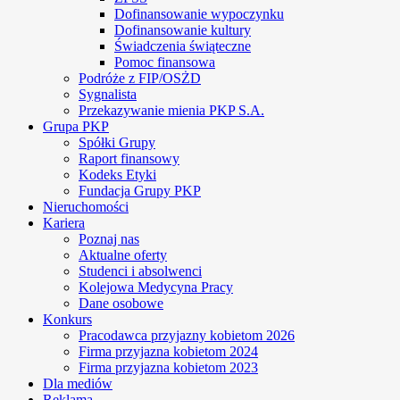
Dofinansowanie wypoczynku
Dofinansowanie kultury
Świadczenia świąteczne
Pomoc finansowa
Podróże z FIP/OSŻD
Sygnalista
Przekazywanie mienia PKP S.A.
Grupa PKP
Spółki Grupy
Raport finansowy
Kodeks Etyki
Fundacja Grupy PKP
Nieruchomości
Kariera
Poznaj nas
Aktualne oferty
Studenci i absolwenci
Kolejowa Medycyna Pracy
Dane osobowe
Konkurs
Pracodawca przyjazny kobietom 2026
Firma przyjazna kobietom 2024
Firma przyjazna kobietom 2023
Dla mediów
Reklama