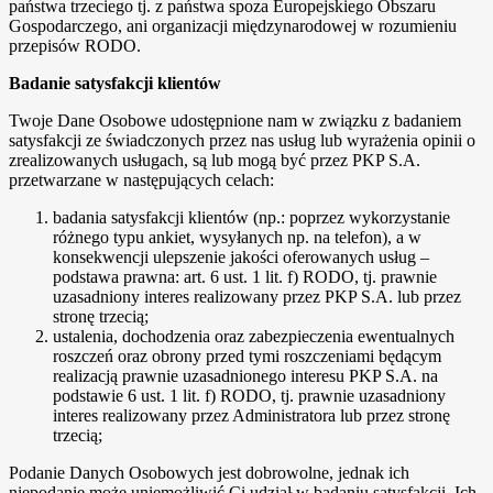
państwa trzeciego tj. z państwa spoza Europejskiego Obszaru
Gospodarczego, ani organizacji międzynarodowej w rozumieniu
przepisów RODO.
Badanie satysfakcji klientów
Twoje Dane Osobowe udostępnione nam w związku z badaniem
satysfakcji ze świadczonych przez nas usług lub wyrażenia opinii o
zrealizowanych usługach, są lub mogą być przez PKP S.A.
przetwarzane w następujących celach:
badania satysfakcji klientów (np.: poprzez wykorzystanie
różnego typu ankiet, wysyłanych np. na telefon), a w
konsekwencji ulepszenie jakości oferowanych usług –
podstawa prawna: art. 6 ust. 1 lit. f) RODO, tj. prawnie
uzasadniony interes realizowany przez PKP S.A. lub przez
stronę trzecią;
ustalenia, dochodzenia oraz zabezpieczenia ewentualnych
roszczeń oraz obrony przed tymi roszczeniami będącym
realizacją prawnie uzasadnionego interesu PKP S.A. na
podstawie 6 ust. 1 lit. f) RODO, tj. prawnie uzasadniony
interes realizowany przez Administratora lub przez stronę
trzecią;
Podanie Danych Osobowych jest dobrowolne, jednak ich
niepodanie może uniemożliwić Ci udział w badaniu satysfakcji. Ich