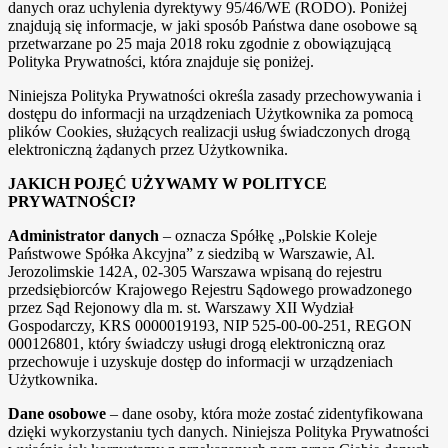
danych oraz uchylenia dyrektywy 95/46/WE (RODO). Poniżej
znajdują się informacje, w jaki sposób Państwa dane osobowe są
przetwarzane po 25 maja 2018 roku zgodnie z obowiązującą
Polityka Prywatności, która znajduje się poniżej.
Niniejsza Polityka Prywatności określa zasady przechowywania i
dostępu do informacji na urządzeniach Użytkownika za pomocą
plików Cookies, służących realizacji usług świadczonych drogą
elektroniczną żądanych przez Użytkownika.
JAKICH POJĘĆ UŻYWAMY W POLITYCE
PRYWATNOŚCI?
Administrator danych
– oznacza Spółkę „Polskie Koleje
Państwowe Spółka Akcyjna” z siedzibą w Warszawie, Al.
Jerozolimskie 142A, 02-305 Warszawa wpisaną do rejestru
przedsiębiorców Krajowego Rejestru Sądowego prowadzonego
przez Sąd Rejonowy dla m. st. Warszawy XII Wydział
Gospodarczy, KRS 0000019193, NIP 525-00-00-251, REGON
000126801, który świadczy usługi drogą elektroniczną oraz
przechowuje i uzyskuje dostęp do informacji w urządzeniach
Użytkownika.
Dane osobowe
– dane osoby, która może zostać zidentyfikowana
dzięki wykorzystaniu tych danych. Niniejsza Polityka Prywatności