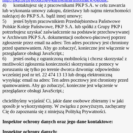
4) kontaktujesz się z pracownikami PKP S.A. w celu zawarcia
lub wykonania umowy zakupu, dzierżawy lub najmu nieruchomości
należącej do PKP S.A. bądź innej umowy;
5) jesteś byłym pracownikiem Przedsiębiorstwa Państwowe
Polskie Koleje Państwowe, PKP S.A. lub spółki z Grupy PKP i
potrzebujesz uzyskać zaświadczenie na podstawie przechowywanej
w Archiwum PKP S.A. dokumentacji osobowo-płacowej poprzez
zgłoszenie przez email na adres:
Ten adres pocztowy jest chroniony
przed spamowaniem. Aby go zobaczyć, konieczne jest włączenie w
przeglądarce obsługi JavaScript.
;
6) jesteś osobą z ograniczoną mobilnością i chcesz skorzystać z
możliwości zgłoszenia konieczności skorzystania z pomocy w
poruszaniu się tylko po terenie dworca dzwoniąc odpowiednio
wcześniej pod nr tel. 22 474 13 13 lub drogą elektroniczną
wysyłając email na adres:
Ten adres pocztowy jest chroniony przed
spamowaniem. Aby go zobaczyć, konieczne jest włączenie w
przeglądarce obsługi JavaScript.
;
chcielibyśmy wyjaśnić Ci, jakie dane osobowe zbieramy i w jaki
sposób je wykorzystujemy. W związku z powyższym, zachęcamy
Cię do zapoznania się z niniejszą Polityką Prywatności.
Inspektor ochrony danych oraz jego dane kontaktowe:
Inspektor ochrony danych: