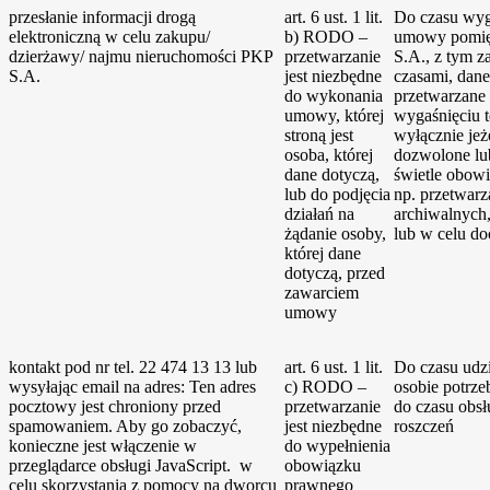
przesłanie informacji drogą
art. 6 ust. 1 lit.
Do czasu wyg
elektroniczną w celu zakupu/
b) RODO –
umowy pomię
dzierżawy/ najmu nieruchomości PKP
przetwarzanie
S.A., z tym z
S.A.
jest niezbędne
czasami, dane
do wykonania
przetwarzane
umowy, której
wygaśnięciu 
stroną jest
wyłącznie jeże
osoba, której
dozwolone l
dane dotyczą,
świetle obow
lub do podjęcia
np. przetwarz
działań na
archiwalnych
żądanie osoby,
lub w celu do
której dane
dotyczą, przed
zawarciem
umowy
kontakt pod nr tel. 22 474 13 13 lub
art. 6 ust. 1 lit.
Do czasu udz
wysyłając email na adres:
Ten adres
c) RODO –
osobie potrze
pocztowy jest chroniony przed
przetwarzanie
do czasu obs
spamowaniem. Aby go zobaczyć,
jest niezbędne
roszczeń
konieczne jest włączenie w
do wypełnienia
przeglądarce obsługi JavaScript.
w
obowiązku
celu skorzystania z pomocy na dworcu
prawnego