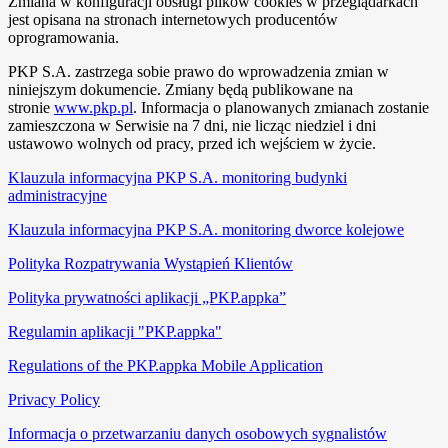
Zmiana w konfiguracji obsługi plików cookies w przeglądarkach
jest opisana na stronach internetowych producentów
oprogramowania.
PKP S.A. zastrzega sobie prawo do wprowadzenia zmian w
niniejszym dokumencie. Zmiany będą publikowane na
stronie
www.pkp.pl
. Informacja o planowanych zmianach zostanie
zamieszczona w Serwisie na 7 dni, nie licząc niedziel i dni
ustawowo wolnych od pracy, przed ich wejściem w życie.
Klauzula informacyjna PKP S.A. monitoring budynki
administracyjne
Klauzula informacyjna PKP S.A. monitoring dworce kolejowe
Polityka Rozpatrywania Wystąpień Klientów
Polityka prywatności aplikacji „PKP.appka”
Regulamin aplikacji "PKP.appka"
Regulations of the PKP.appka Mobile Application
Privacy Policy
Informacja o przetwarzaniu danych osobowych sygnalistów