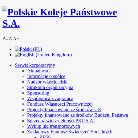
A-
A
A+
Serwis korporacyjny
Aktualności
Informacje o spółce
Nadzór właścicielski
Struktura organizacyjna
Sponsoring
Współpraca z zagranicą
Fundusz Własności Pracowniczej
Projekty finansowane ze środków UE
Projekty finansowane ze środków Budżetu Państwa
Sprzedaż wierzytelności PKP S.A.
Wykup ulg transportowych
Zakładowy Fundusz Świadczeń Socjalnych
ZFŚS