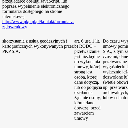
przeglądarce obsługi JavaScript.
lub
poprzez wypełnienie elektronicznego
formularza dostępnego na stronie
internetowej
http://www.pkp.pl/pl/kontakt/formularz-
zgloszeniowy
skorzystania z usług geodezyjnych i
art. 6 ust. 1 lit.
Do czasu wyg
kartograficznych wykonywanych przez
b) RODO –
umowy pomię
PKP S.A.
przetwarzanie
S.A., z tym z
jest niezbędne
czasami, dane
do wykonania
przetwarzane
umowy, której
wygaśnięciu 
stroną jest
wyłącznie jeże
osoba, której
dozwolone l
dane dotyczą,
świetle obow
lub do podjęcia
np. przetwarz
działań na
archiwalnych
żądanie osoby,
lub w celu do
której dane
dotyczą, przed
zawarciem
umowy