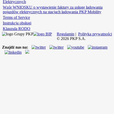
Elektrycznych
Wzór WNIOSKU o wystawienie faktury za usługę ładowania
pojazdów elektrycznych na stacjach ładowania PKP Mobility
Terms of Service
Instrukcja obsługi
Klauzula RODO
Regulamin
|
Polityka prywatności
©
2026
PKP S.A.
Znajdź nas na: