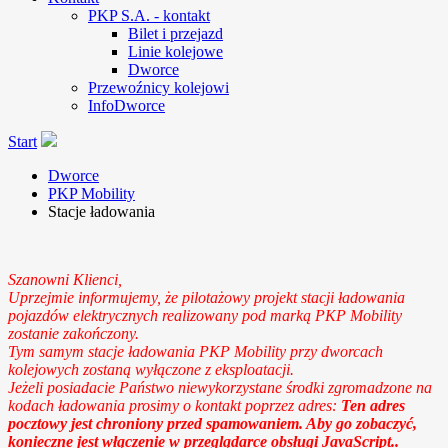
PKP S.A. - kontakt
Bilet i przejazd
Linie kolejowe
Dworce
Przewoźnicy kolejowi
InfoDworce
Start
Dworce
PKP Mobility
Stacje ładowania
Szanowni Klienci,
Uprzejmie informujemy, że pilotażowy projekt stacji ładowania
pojazdów elektrycznych realizowany pod marką PKP Mobility
zostanie zakończony.
Tym samym stacje ładowania PKP Mobility przy dworcach
kolejowych zostaną wyłączone z eksploatacji.
Jeżeli posiadacie Państwo niewykorzystane środki zgromadzone na
kodach ładowania prosimy o kontakt poprzez adres:
Ten adres
pocztowy jest chroniony przed spamowaniem. Aby go zobaczyć,
konieczne jest włączenie w przeglądarce obsługi JavaScript.
.