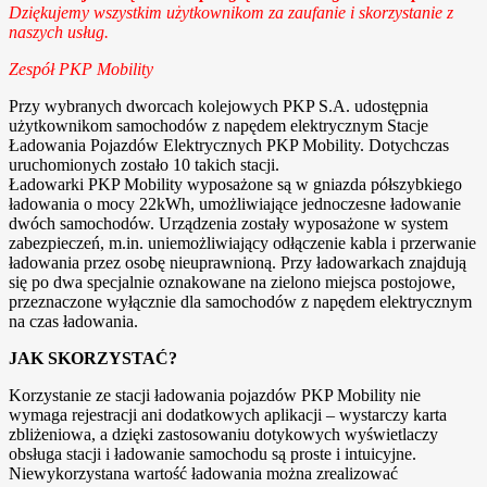
Dziękujemy wszystkim użytkownikom za zaufanie i skorzystanie z
naszych usług.
Zespół PKP Mobility
Przy wybranych dworcach kolejowych PKP S.A. udostępnia
użytkownikom samochodów z napędem elektrycznym Stacje
Ładowania Pojazdów Elektrycznych PKP Mobility. Dotychczas
uruchomionych zostało 10 takich stacji.
Ładowarki PKP Mobility wyposażone są w gniazda półszybkiego
ładowania o mocy 22kWh, umożliwiające jednoczesne ładowanie
dwóch samochodów. Urządzenia zostały wyposażone w system
zabezpieczeń, m.in. uniemożliwiający odłączenie kabla i przerwanie
ładowania przez osobę nieuprawnioną. Przy ładowarkach znajdują
się po dwa specjalnie oznakowane na zielono miejsca postojowe,
przeznaczone wyłącznie dla samochodów z napędem elektrycznym
na czas ładowania.
JAK SKORZYSTAĆ?
Korzystanie ze stacji ładowania pojazdów PKP Mobility nie
wymaga rejestracji ani dodatkowych aplikacji – wystarczy karta
zbliżeniowa, a dzięki zastosowaniu dotykowych wyświetlaczy
obsługa stacji i ładowanie samochodu są proste i intuicyjne.
Niewykorzystana wartość ładowania można zrealizować