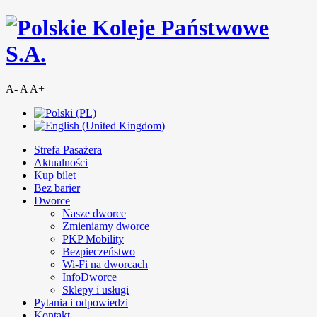
A-
A
A+
Strefa Pasażera
Aktualności
Kup bilet
Bez barier
Dworce
Nasze dworce
Zmieniamy dworce
PKP Mobility
Bezpieczeństwo
Wi-Fi na dworcach
InfoDworce
Sklepy i usługi
Pytania i odpowiedzi
Kontakt