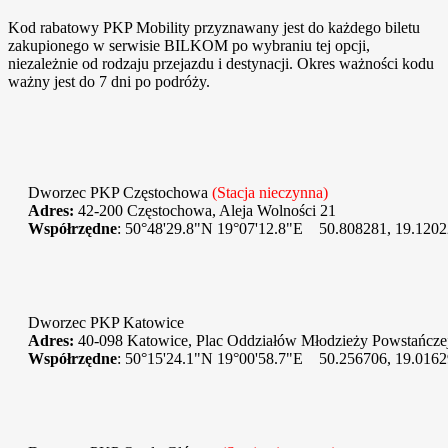
Kod rabatowy PKP Mobility przyznawany jest do każdego biletu
zakupionego w serwisie BILKOM po wybraniu tej opcji,
niezależnie od rodzaju przejazdu i destynacji. Okres ważności kodu
ważny jest do 7 dni po podróży.
Dworzec PKP Częstochowa
(Stacja nieczynna)
Adres:
42-200 Częstochowa, Aleja Wolności 21
Współrzędne
: 50°48'29.8"N 19°07'12.8"E 50.808281, 19.120
Dworzec PKP Katowice
Adres:
40-098 Katowice, Plac Oddziałów Młodzieży Powstańcze
Współrzędne
: 50°15'24.1"N 19°00'58.7"E 50.256706, 19.016