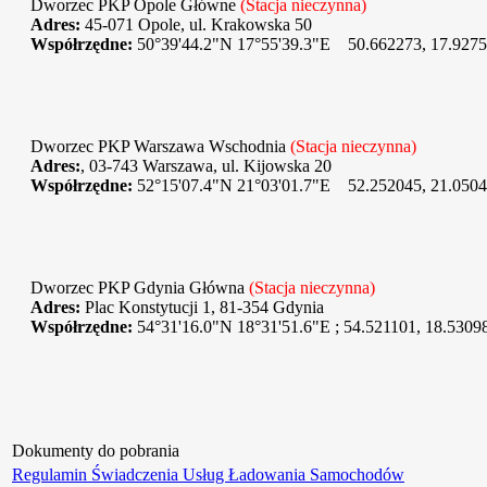
Dworzec PKP Opole Główne
(Stacja nieczynna)
Adres:
45-071 Opole, ul. Krakowska 50
Współrzędne:
50°39'44.2"N 17°55'39.3"E
50.662273, 17.927
Dworzec PKP Warszawa Wschodnia
(Stacja nieczynna)
Adres:
, 03-743 Warszawa, ul. Kijowska 20
Współrzędne:
52°15'07.4"N 21°03'01.7"E
52.252045, 21.050
Dworzec PKP Gdynia Główna
(Stacja nieczynna)
Adres:
Plac Konstytucji 1, 81-354 Gdynia
Współrzędne:
54°31'16.0"N 18°31'51.6"E ; 54.521101, 18.5309
Dokumenty do pobrania
Regulamin Świadczenia Usług Ładowania Samochodów