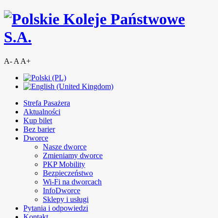
A-
A
A+
Strefa Pasażera
Aktualności
Kup bilet
Bez barier
Dworce
Nasze dworce
Zmieniamy dworce
PKP Mobility
Bezpieczeństwo
Wi-Fi na dworcach
InfoDworce
Sklepy i usługi
Pytania i odpowiedzi
Kontakt