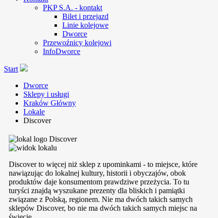
PKP S.A. - kontakt
Bilet i przejazd
Linie kolejowe
Dworce
Przewoźnicy kolejowi
InfoDworce
Start
Dworce
Sklepy i usługi
Kraków Główny
Lokale
Discover
Discover
Discover to więcej niż sklep z upominkami - to miejsce, które
nawiązując do lokalnej kultury, historii i obyczajów, obok
produktów daje konsumentom prawdziwe przeżycia. To tu
turyści znajdą wyszukane prezenty dla bliskich i pamiątki
związane z Polską, regionem. Nie ma dwóch takich samych
sklepów Discover, bo nie ma dwóch takich samych miejsc na
świecie.