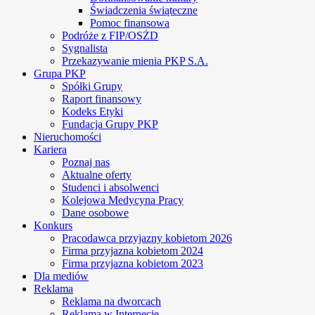
Świadczenia świąteczne
Pomoc finansowa
Podróże z FIP/OSŻD
Sygnalista
Przekazywanie mienia PKP S.A.
Grupa PKP
Spółki Grupy
Raport finansowy
Kodeks Etyki
Fundacja Grupy PKP
Nieruchomości
Kariera
Poznaj nas
Aktualne oferty
Studenci i absolwenci
Kolejowa Medycyna Pracy
Dane osobowe
Konkurs
Pracodawca przyjazny kobietom 2026
Firma przyjazna kobietom 2024
Firma przyjazna kobietom 2023
Dla mediów
Reklama
Reklama na dworcach
Reklama w Internecie