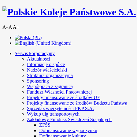
A-
A
A+
Serwis korporacyjny
Aktualności
Informacje o spółce
Nadzór właścicielski
Struktura organizacyjna
Sponsoring
Współpraca z zagranicą
Fundusz Własności Pracowniczej
Projekty finansowane ze środków UE
Projekty finansowane ze środków Budżetu Państwa
Sprzedaż wierzytelności PKP S.A.
Wykup ulg transportowych
Zakładowy Fundusz Świadczeń Socjalnych
ZFŚS
Dofinansowanie wypoczynku
Dofinansowanie kultury